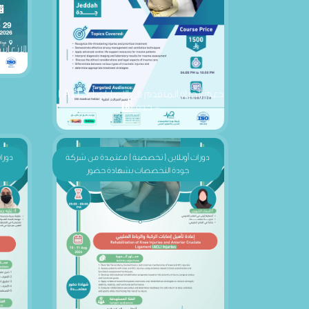
ال
دعم الحياة المتقدم فى الإصابات ( ATLS )
- جدة 8️⃣
دورات أونلاين ( تخصصية ) معتمدة من شركة
دورا
جودة التخصصات بشهادة حضور
إعادة تأهيل إصابات الركبة والرباط الصليبي -
الصح