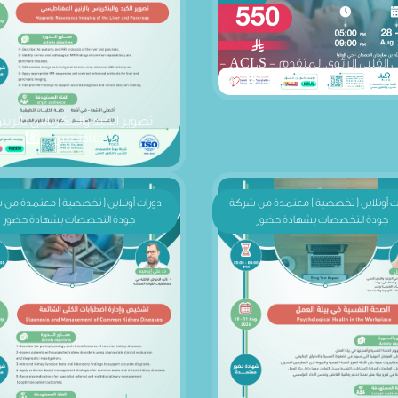
الإنعاش القلبي الرئوي المتقدم - ACLS -
رياض الفترة المسائية "28" 8️⃣
تصوير الكبد والبنكرياس بالرني
المغناطيسي - 8️⃣
ت أونلاين ( تخصصية ) معتمدة من شركة
دورات أونلاين ( تخصصية ) معتمدة من
جودة التخصصات بشهادة حضور
جودة التخصصات بشهادة حضور
ة النفسية في بيئة العمل - 8️⃣
تشخيص وإدارة اضطرابات الكلى الشا