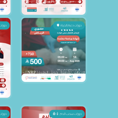
دورات دعم الحياة 🫀
دورات
الانعااش للأطفال حديثي الولادة ( NRP ) -
الرياض "1 " 8️⃣
دورات سحب الدم 💉🩸
دورات