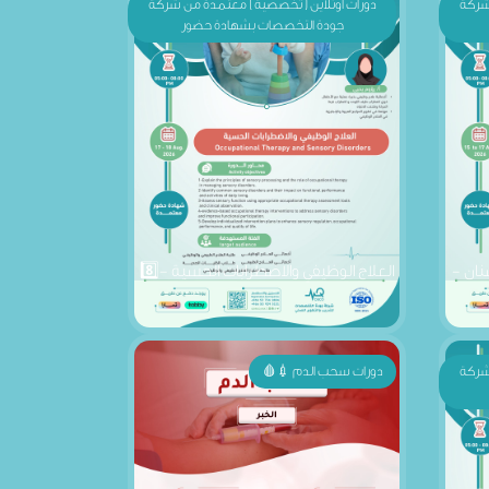
نان -
العلاج الوظيفي والاضطرابات الحسية -8️⃣
 شركة
دورات سحب الدم 💉🩸