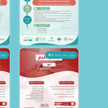
الطوارئ العصبية الحادة والعناية المركزة -
الطوارئ
8️⃣
دورات سحب الدم 💉🩸
دورات
سحب الدم " أبها " - 8️⃣