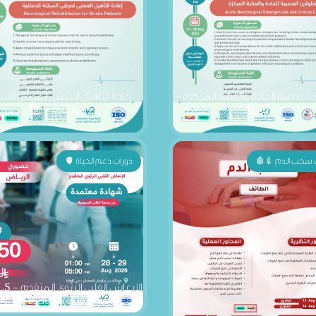
 العصبية الحادة والعناية المركزة -
إعادة التأهيل العصبى لمرضى الس
📑8️⃣
الدماغية - 8️⃣
 سحب الدم 💉🩸
دورات دعم الحياة 🫀
الرياض الفترة الصباحية"28" 8️⃣
سحب الدم " الطائف " - 8️⃣