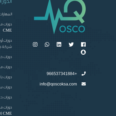
الدورا
المهارات
دورات م
CME
دورات أو
شركة جو
دورات ح
دورات مج
+966537341884
دورات باع
info@qoscoksa.com
دورات س
دورات دعم
دورات م
CME (الحضورية)