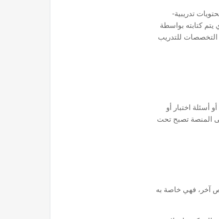
-يتعهد كذلك المدربين بالإشارة إلى المراجع العلمية والمصادر التي تم استخدمها في إعداد محتوى الدورة، وفي حال استخدام محتويات تدريبية
 يتم كتابته بواسطة
 التخصصات للتدريب
أسئلة اختبار أو
لى المنصة تصبح تحت
ص آخر، فهي خاصة به