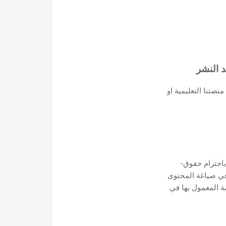
 النشر
صتنا التعليمية او
-نقوم بمهمة تحويل المحتوى العلمي المُعد من المدربين الى محتوى رقمي، ويتم الزام المدربين المشاركين في إعداد المحتوى باحترام حقوق
 في صياغة المحتوى
ة المعمول بها في